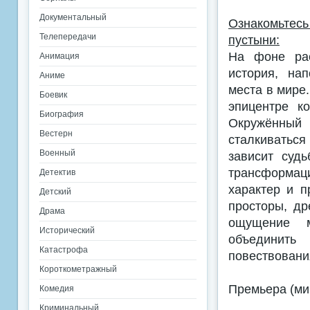
Документальный
Ознакомьтес
Телепередачи
пустыни:
На фоне рас
Анимация
история, на
Аниме
места в мире
Боевик
эпицентре к
Биография
Окружённый
Вестерн
сталкиваться 
Военный
зависит суд
трансформаци
Детектив
характер и п
Детский
просторы, д
Драма
ощущение м
Исторический
объединить
Катастрофа
повествования
Короткометражный
Премьера (мир
Комедия
Криминальный