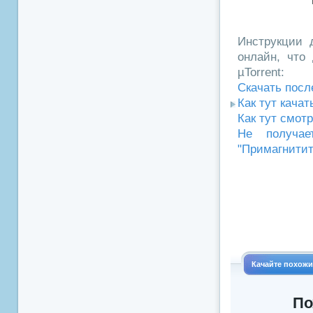
Инструкции д
онлайн, что 
µTorrent:
Скачать посл
Как тут кача
Как тут смот
Не получае
"Примагнитит
Качайте похож
По