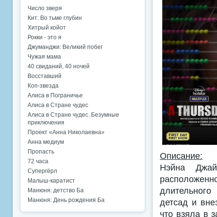
Число зверя
Кит: Во тьме глубин
Хитрый койот
Рокки - это я
Джуманджи: Великий побег
Чужая мама
40 свиданий, 40 ночей
Восставший
Коп-звезда
Алиса в Пограничье
Алиса в Стране чудес
Алиса в Стране чудес. Безумные
приключения
Проект «Анна Николаевна»
Анна медиум
Пропасть
Описание:
72 часа
Нэйна Джай
Супергёрл
расположенн
Малыш-каратист
длительного
Манюня: детство Ба
Манюня: День рождения Ба
детсад и вне
что взяла в 