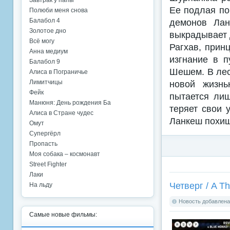
Завтрак у папы
Ее подлая по
Полюби меня снова
Балабол 4
демонов Лан
Золотое дно
выкрадывает 
Всё могу
Рагхав, прин
Анна медиум
изгнание в 
Балабол 9
Шешем. В лес
Алиса в Пограничье
Лимитчицы
новой жизнь
Фейк
пытается лиш
Манюня: День рождения Ба
теряет свои 
Алиса в Стране чудес
Ланкеш похищ
Омут
Супергёрл
Пропасть
Моя собака – космонавт
Street Fighter
Лаки
Четверг / A T
На льду
Новость добавлена:
Самые новые фильмы: