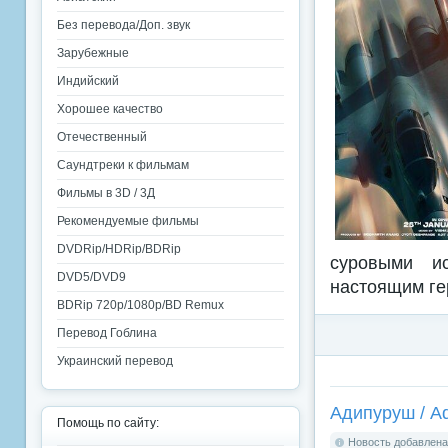
Без перевода/Доп. звук
Зарубежные
Индийский
Хорошее качество
Отечественный
Саундтреки к фильмам
Фильмы в 3D / 3Д
Рекомендуемые фильмы
DVDRip/HDRip/BDRip
суровыми и
DVD5/DVD9
настоящим ге
BDRip 720p/1080p/BD Remux
Перевод Гоблина
Украинский перевод
Адипуруш / Ad
Помощь по сайту:
Новость добавлена: