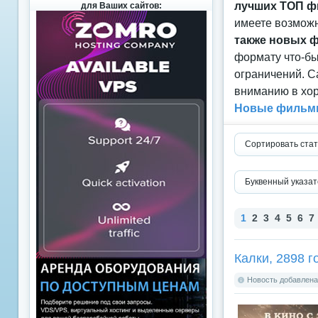
лучших ТОП ф
для Ваших сайтов:
имеете возможн
также новых 
формату что-б
ограничений. С
вниманию в хор
Новые фильмы
Сортировать стат
Буквенный указат
1
2
3
4
5
6
7
Калки, 2898 г
Новость добавлена: