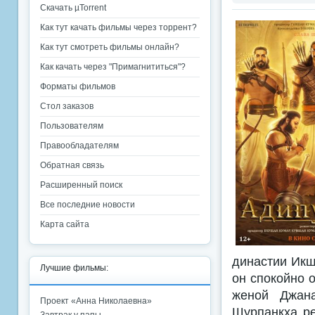
Скачать µTorrent
Как тут качать фильмы через торрент?
Как тут смотреть фильмы онлайн?
Как качать через "Примагнититься"?
Форматы фильмов
Стол заказов
Пользователям
Правообладателям
Обратная связь
Расширенный поиск
Все последние новости
Карта сайта
династии Икшв
Лучшие фильмы:
он спокойно 
женой Джан
Проект «Анна Николаевна»
Шурпанкха ре