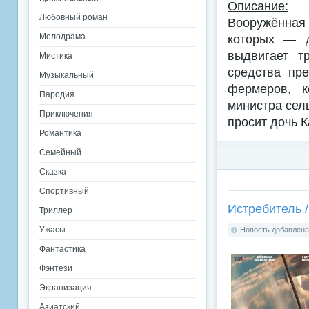
Описание:
Любовный роман
Вооружённая 
Мелодрама
которых — д
выдвигает т
Мистика
средства пр
Музыкальный
фермеров, к
Пародия
министра сель
Приключения
просит дочь 
Романтика
Семейный
Сказка
Спортивный
Истребитель / 
Триллер
Ужасы
Новость добавлена:
Фантастика
Фэнтези
Экранизация
Азиатский