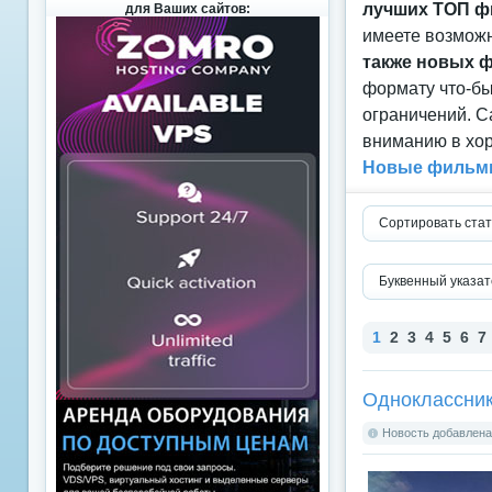
лучших ТОП ф
для Ваших сайтов:
имеете возможн
также новых 
формату что-б
ограничений. С
вниманию в хор
Новые фильмы
Сортировать стат
Буквенный указат
1
2
3
4
5
6
7
Одноклассник
Новость добавлена: