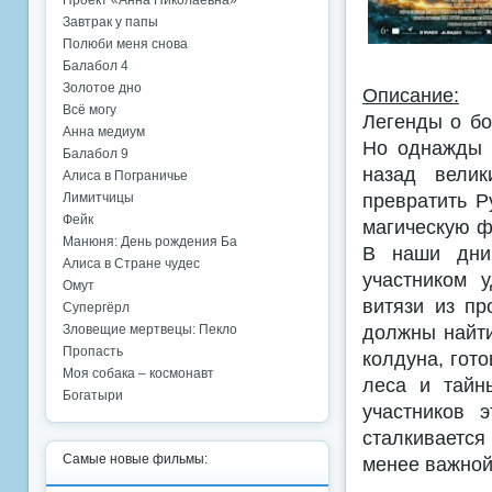
Проект «Анна Николаевна»
Завтрак у папы
Полюби меня снова
Балабол 4
Золотое дно
Описание:
Всё могу
Легенды о бо
Анна медиум
Но однажды 
Балабол 9
назад велик
Алиса в Пограничье
превратить Р
Лимитчицы
Фейк
магическую ф
Манюня: День рождения Ба
В наши дни
Алиса в Стране чудес
участником 
Омут
витязи из п
Супергёрл
должны найти
Зловещие мертвецы: Пекло
Пропасть
колдуна, гот
Моя собака – космонавт
леса и тайн
Богатыри
участников 
сталкивается
Самые новые фильмы:
менее важной,