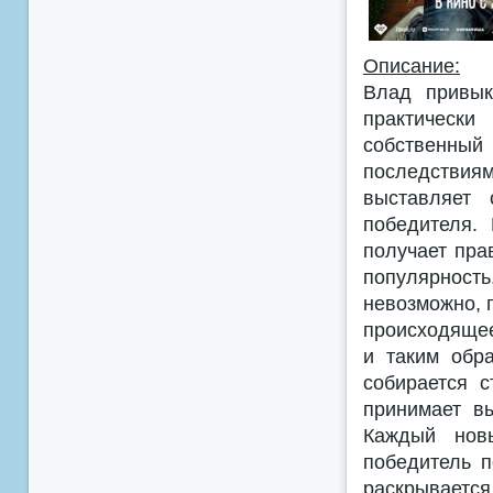
Описание:
Влад привык
практическ
собственн
последствия
выставляет 
победителя.
получает пра
популярность
невозможно, 
происходящее
и таким обр
собирается 
принимает в
Каждый новы
победитель 
раскрываетс