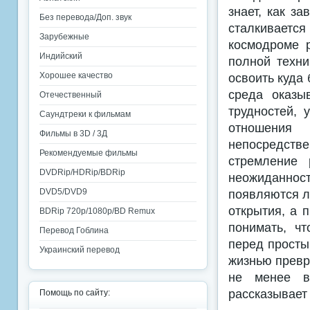
знает, как з
Без перевода/Доп. звук
сталкиваетс
Зарубежные
космодроме 
Индийский
полной техни
Хорошее качество
освоить куда
среда оказы
Отечественный
трудностей, 
Саундтреки к фильмам
отношения
Фильмы в 3D / 3Д
непосредств
Рекомендуемые фильмы
стремление 
DVDRip/HDRip/BDRip
неожиданнос
DVD5/DVD9
появляются л
открытия, а 
BDRip 720p/1080p/BD Remux
понимать, ч
Перевод Гоблина
перед просты
Украинский перевод
жизнью превра
не менее в
рассказывает 
Помощь по сайту: