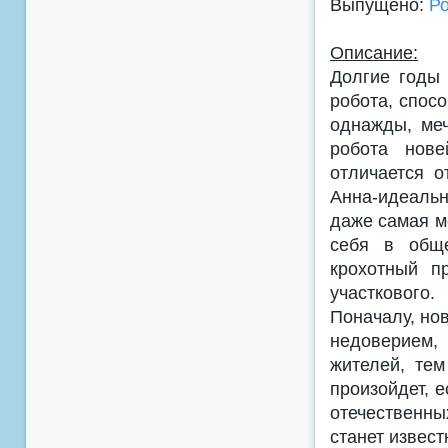
Выпущено:
Р
Описание:
Долгие годы
робота, спос
однажды, меч
робота нове
отличается о
Анна-идеальн
даже самая м
себя в обще
крохотный п
участкового.
Поначалу, но
недоверием,
жителей, тем
произойдет, 
отечественн
станет извест