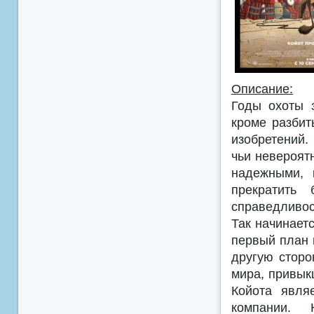
Описание:
Годы охоты 
кроме разбит
изобретений.
чьи невероят
надежными, 
прекратить
справедливос
Так начинает
первый план 
другую сторо
мира, привык
Койота явля
компании.