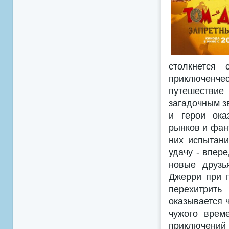
столкнется
приключенче
путешествие
загадочным з
и герои ока
рынков и фан
них испытани
удачу - впере
новые друзь
Джерри при п
перехитрить
оказывается 
чужого врем
приключени