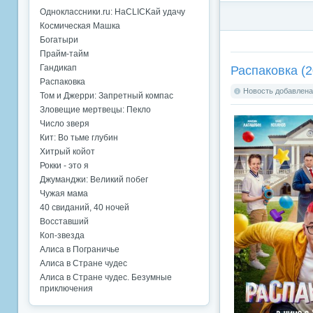
Одноклассники.ru: НаCLICKай удачу
Космическая Машка
Богатыри
Прайм-тайм
Распаковка (2
Гандикап
Распаковка
Новость добавлена:
Том и Джерри: Запретный компас
Зловещие мертвецы: Пекло
Число зверя
Кит: Во тьме глубин
Хитрый койот
Рокки - это я
Джуманджи: Великий побег
Чужая мама
40 свиданий, 40 ночей
Восставший
Коп-звезда
Алиса в Пограничье
Алиса в Стране чудес
Алиса в Стране чудес. Безумные
приключения