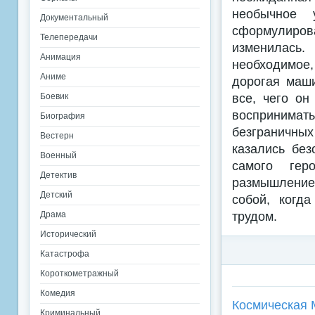
необычное у
Документальный
сформулиров
Телепередачи
изменилась.
Анимация
необходимое
Аниме
дорогая маши
все, чего он
Боевик
воспринимат
Биография
безграничны
Вестерн
казались без
Военный
самого гер
Детектив
размышление 
Детский
собой, когд
трудом.
Драма
Исторический
Катастрофа
Короткометражный
Комедия
Космическая 
Криминальный