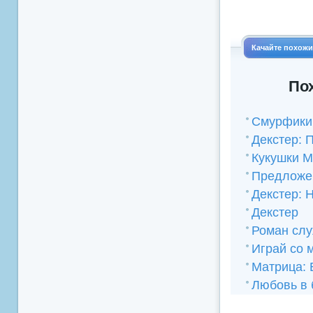
Качайте похож
По
Смурфики 
Декстер: 
Кукушки 
Предложе
Декстер: 
Декстер
Роман сл
Играй со 
Матрица:
Любовь в 