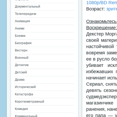
1080p/BD Re
Документальный
Возраст:
зрит
Телепередачи
Ознакомьте
Анимация
Воскрешение:
Аниме
Декстер Морг
Боевик
своей матери
Биография
настойчивой 
Вестерн
вовремя заме
Военный
ее в русло б
убивает иск
Детектив
избежавших 
Детский
начинает исп
Драма
Сериал, снят
Исторический
девять сезон
Катастрофа
судмедэкспе
Короткометражный
магазинчике
ранения, нан
Комедия
его папа — у
Криминальный