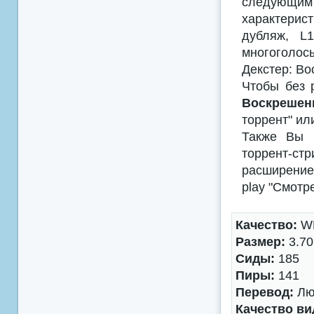
следующим
характерис
дубляж, L
многоголосы
Декстер: Во
Чтобы без 
Воскрешен
торрент" ил
Также Вы м
торрент-с
расширением
play "Смотр
Качество:
WE
Размер:
3.70
Сиды:
185
Пиры:
141
Перевод:
Люб
Качество ви