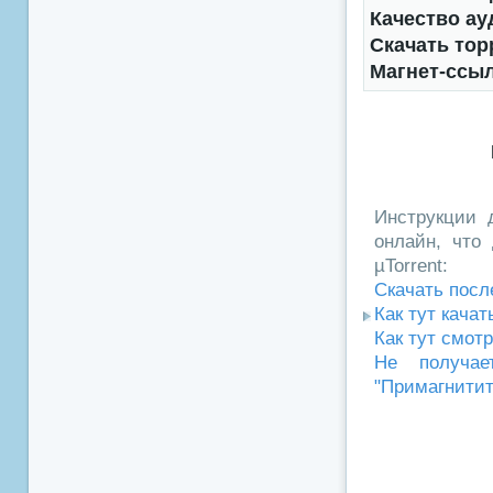
Качество ау
Скачать тор
Магнет-ссы
Инструкции д
онлайн, что 
µTorrent:
Скачать посл
Как тут кача
Как тут смот
Не получае
"Примагнитит