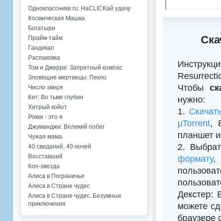
Одноклассники.ru: НаCLICKай удачу
Космическая Машка
Богатыри
Ска
Прайм-тайм
Гандикап
Распаковка
Инструкци
Том и Джерри: Запретный компас
Resurrecti
Зловещие мертвецы: Пекло
Чтобы
ск
Число зверя
Кит: Во тьме глубин
нужно:
Хитрый койот
1.
Скачат
Рокки - это я
µTorrent
, 
Джуманджи: Великий побег
планшет и
Чужая мама
2. Выбрат
40 свиданий, 40 ночей
Восставший
формату
,
Коп-звезда
пользова
Алиса в Пограничье
пользова
Алиса в Стране чудес
Декстер: 
Алиса в Стране чудес. Безумные
приключения
можете сд
браузере 