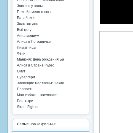
Проект «Анна Николаевна»
Завтрак у папы
Полюби меня снова
Балабол 4
Золотое дно
Всё могу
Анна медиум
Алиса в Пограничье
Лимитчицы
Фейк
Манюня: День рождения Ба
Алиса в Стране чудес
Омут
Супергёрл
Зловещие мертвецы: Пекло
Пропасть
Моя собака – космонавт
Богатыри
Street Fighter
Самые новые фильмы: