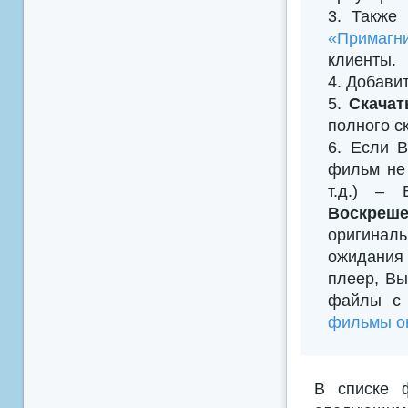
3. Также
«Примагни
клиенты.
4. Добавить
5.
Скачат
полного с
6. Если В
фильм не 
т.д.) –
Воскреш
оригиналь
ожидания 
плеер, Вы
файлы с 
фильмы он
В списке 