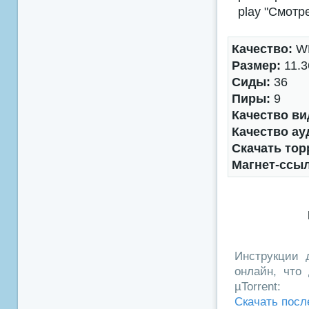
play "Смотр
Качество:
WE
Размер:
11.3
Сиды:
36
Пиры:
9
Качество ви
Качество ау
Скачать тор
Магнет-ссы
Инструкции д
онлайн, что 
µTorrent:
Скачать посл