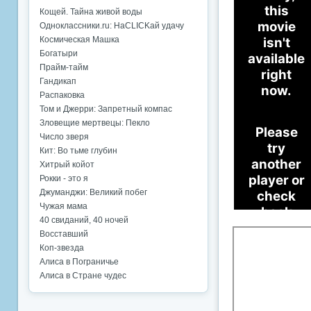
Кощей. Тайна живой воды
Одноклассники.ru: НаCLICKай удачу
Космическая Машка
Богатыри
Прайм-тайм
Гандикап
Распаковка
Том и Джерри: Запретный компас
Зловещие мертвецы: Пекло
Число зверя
Кит: Во тьме глубин
Хитрый койот
Рокки - это я
Джуманджи: Великий побег
Чужая мама
40 свиданий, 40 ночей
Восставший
Коп-звезда
Алиса в Пограничье
Алиса в Стране чудес