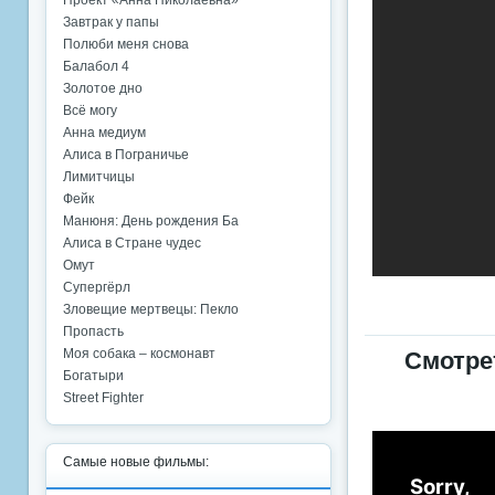
Проект «Анна Николаевна»
Завтрак у папы
Полюби меня снова
Балабол 4
Золотое дно
Всё могу
Анна медиум
Алиса в Пограничье
Лимитчицы
Фейк
Манюня: День рождения Ба
Алиса в Стране чудес
Омут
Супергёрл
Зловещие мертвецы: Пекло
Пропасть
Моя собака – космонавт
Смотре
Богатыри
Street Fighter
Самые новые фильмы: