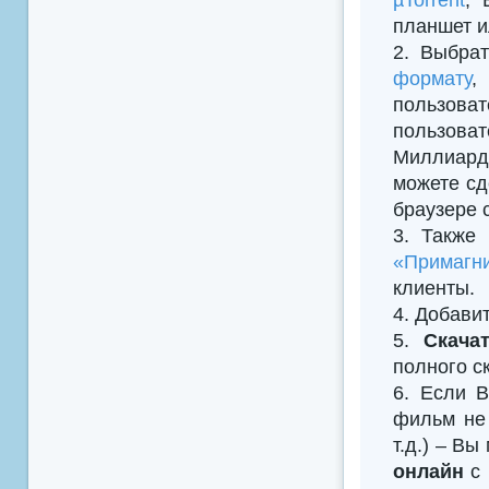
планшет и
2. Выбрат
формату
,
пользова
пользова
Миллиард
можете сд
браузере 
3. Также
«Примагни
клиенты.
4. Добавить
5.
Скача
полного с
6. Если В
фильм не 
т.д.) – В
онлайн
с 