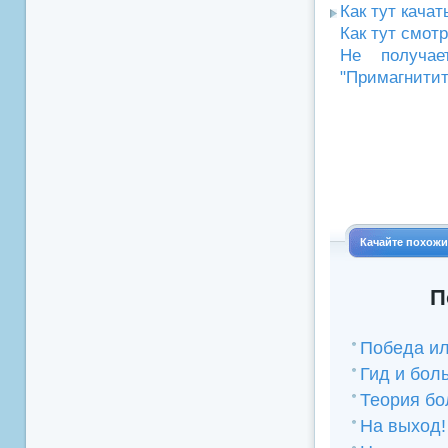
Как тут кача
Как тут смот
Не получае
"Примагнитит
Качайте похож
П
Победа и
Гид и бол
Теория бо
На выход!