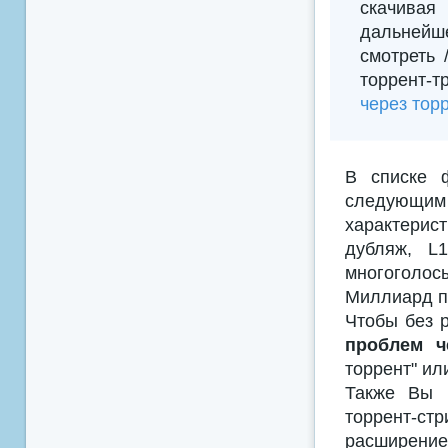
скачивая
дальнейш
смотреть
торрент-т
через тор
В списке 
следующим
характерис
дубляж, L
многоголосы
Миллиард п
Чтобы без р
проблем ч
торрент" ил
Также Вы м
торрент-с
расширением