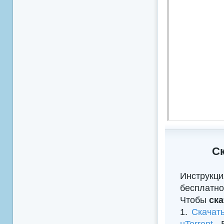
С
Инструкц
бесплатно
Чтобы
ск
1.
Скачат
µTorrent
, 