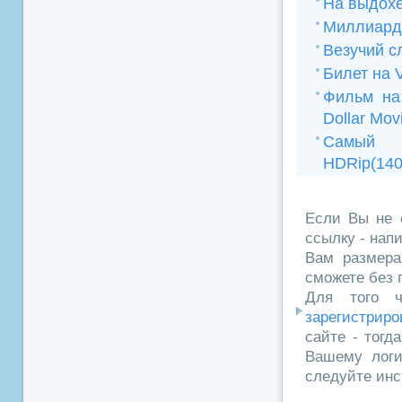
На выдох
Миллиард
Везучий с
Билет на 
Фильм на 
Dollar Mov
Самый 
HDRip(14
Если Вы не 
ссылку - нап
Вам размера
сможете без 
Для того ч
зарегистриро
сайте - тогд
Вашему логи
следуйте инс