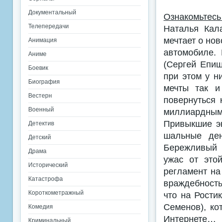
Документальный
Ознакомьтесь
Телепередачи
Наталья Кал
мечтает о но
Анимация
автомобиле. 
Аниме
(Сергей Епиш
Боевик
при этом у н
Биография
мечты так и
Вестерн
повернуться
Военный
миллиардным
Привыкшие эк
Детектив
шальные ден
Детский
Бережливый Р
Драма
ужас от это
Исторический
регламент на
Катастрофа
враждебность
Короткометражный
что на Рости
Семенов), ко
Комедия
Интернете…
Криминальный