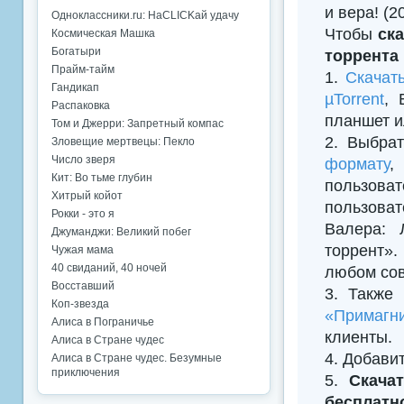
и вера! (2
Одноклассники.ru: НаCLICKай удачу
Чтобы
ск
Космическая Машка
Богатыри
торрента
Прайм-тайм
1.
Скачат
Гандикап
µTorrent
, 
Распаковка
планшет и
Том и Джерри: Запретный компас
2. Выбрат
Зловещие мертвецы: Пекло
Число зверя
формату
,
Кит: Во тьме глубин
пользова
Хитрый койот
пользоват
Рокки - это я
Валера: 
Джуманджи: Великий побег
торрент».
Чужая мама
40 свиданий, 40 ночей
любом сов
Восставший
3. Также
Коп-звезда
«Примагни
Алиса в Пограничье
клиенты.
Алиса в Стране чудес
4. Добавить
Алиса в Стране чудес. Безумные
приключения
5.
Скача
бесплатн