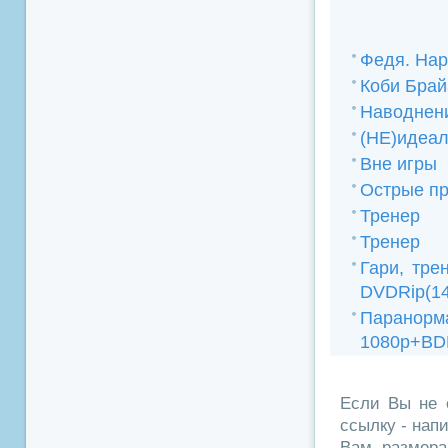
Федя. На
Коби Брай
Наводнен
(НЕ)идеа
Вне игры
Острые п
Тренер
Тренер
Гари, тре
DVDRip(1
Паранорма
1080p+BD
Если Вы не 
ссылку - нап
Вам размера