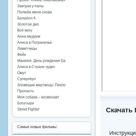
Проект «Анна Николаевна»
Завтрак у папы
Полюби меня снова
Балабол 4
Золотое дно
Всё могу
Анна медиум
Алиса в Пограничье
Лимитчицы
Фейк
Манюня: День рождения Ба
Алиса в Стране чудес
Омут
Супергёрл
Зловещие мертвецы: Пекло
Пропасть
Моя собака – космонавт
Богатыри
Скачать 
Street Fighter
Самые новые фильмы:
Инструкци