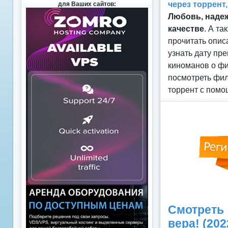
через торрент
для Ваших сайтов:
Любовь, надеж
качестве
. А т
прочитать опис
узнать дату пр
киноманов о фи
посмотреть фил
торрент с помо
Смотреть
вера! (20