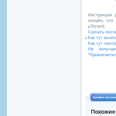
Инструкции д
онлайн, что 
µTorrent:
Скачать посл
Как тут кача
Как тут смот
Не получае
"Примагнитит
Качайте похож
Похожие