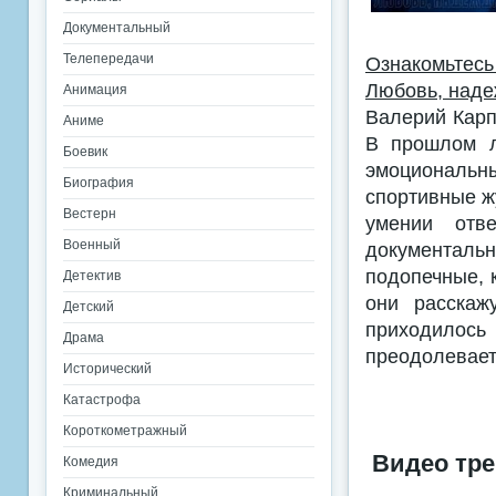
Документальный
Телепередачи
Ознакомьтес
Любовь, наде
Анимация
Валерий Карп
Аниме
В прошлом л
Боевик
эмоциональн
Биография
спортивные ж
Вестерн
умении отв
Военный
документаль
подопечные, 
Детектив
они расскаж
Детский
приходилос
Драма
преодолевает
Исторический
Катастрофа
Короткометражный
Видео тре
Комедия
Криминальный