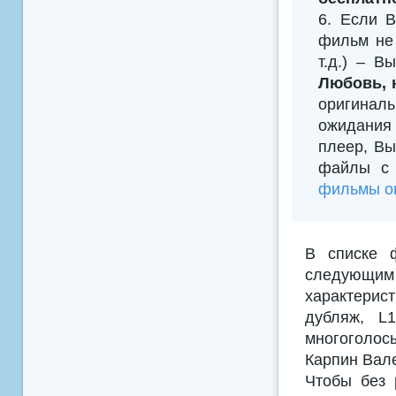
6. Если В
фильм не 
т.д.) – В
Любовь, 
оригиналь
ожидания 
плеер, Вы
файлы с 
фильмы он
В списке 
следующим
характерис
дубляж, L
многоголосы
Карпин Вале
Чтобы без 