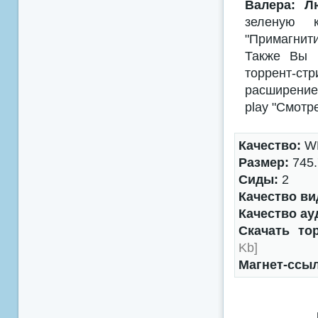
Валера: Л
зеленую к
"Примагнити
Также Вы м
торрент-с
расширением
play "Смотр
Качество:
W
Размер:
745.
Сиды:
2
Качество ви
Качество ау
Скачать то
Kb]
Магнет-ссы