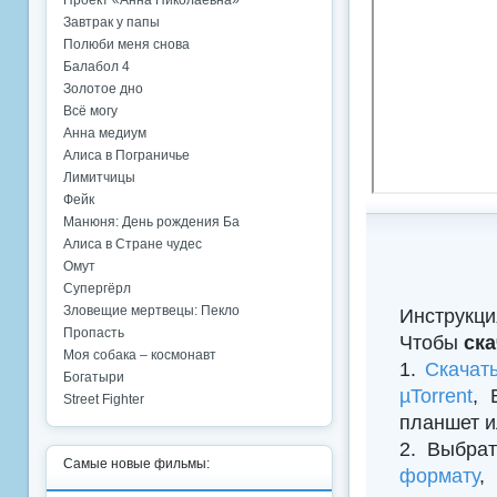
Проект «Анна Николаевна»
Завтрак у папы
Полюби меня снова
Балабол 4
Золотое дно
Всё могу
Анна медиум
Алиса в Пограничье
Лимитчицы
Фейк
Манюня: День рождения Ба
Алиса в Стране чудес
Омут
Супергёрл
Зловещие мертвецы: Пекло
Инструкци
Пропасть
Чтобы
ска
Моя собака – космонавт
1.
Скачат
Богатыри
µTorrent
, 
Street Fighter
планшет и
2. Выбрат
Самые новые фильмы:
формату
,