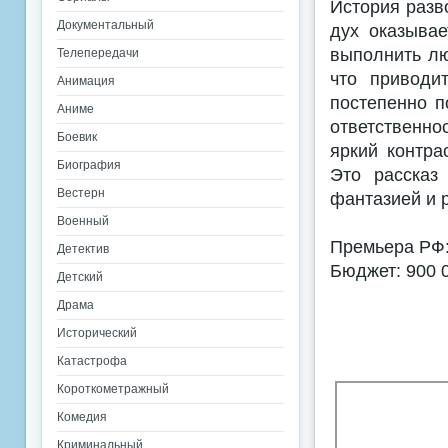
История разв
Документальный
дух оказывае
выполнить лю
Телепередачи
что приводи
Анимация
постепенно п
Аниме
ответственн
Боевик
яркий контра
Биография
Это рассказ
Вестерн
фантазией и 
Военный
Премьера РФ:
Детектив
Бюджет: 900 0
Детский
Драма
Исторический
Катастрофа
Короткометражный
Комедия
Криминальный