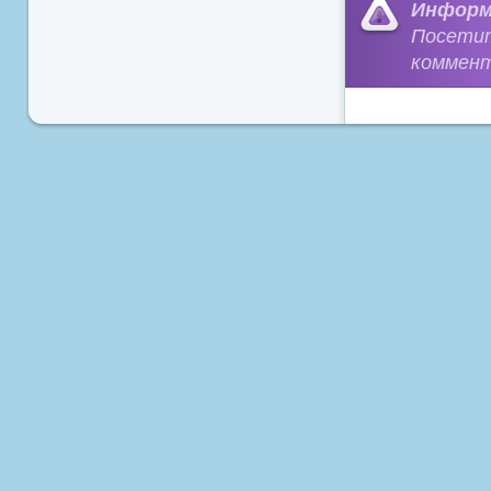
Информ
Посети
коммент