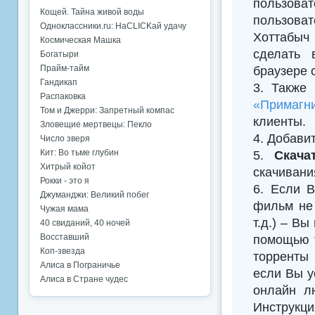
пользова
Кощей. Тайна живой воды
пользова
Одноклассники.ru: НаCLICKай удачу
Хоттабыч
Космическая Машка
сделать 
Богатыри
Прайм-тайм
браузере 
Гандикап
3. Также
Распаковка
«Примагни
Том и Джерри: Запретный компас
клиенты.
Зловещие мертвецы: Пекло
4. Добавить
Число зверя
Кит: Во тьме глубин
5.
Скача
Хитрый койот
скачивани
Рокки - это я
6. Если В
Джуманджи: Великий побег
фильм не 
Чужая мама
т.д.) – В
40 свиданий, 40 ночей
Восставший
помощью т
Коп-звезда
торренты 
Алиса в Пограничье
если Вы у
Алиса в Стране чудес
онлайн л
Инструкци