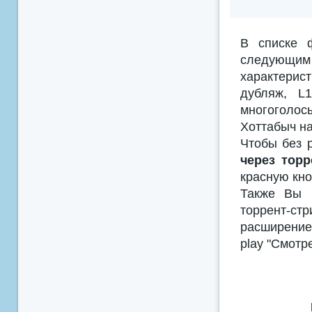
В списке 
следующим
характерис
дубляж, L
многоголосы
Хоттабыч на
Чтобы без 
через торр
красную кно
Также Вы м
торрент-с
расширением
play "Смотр