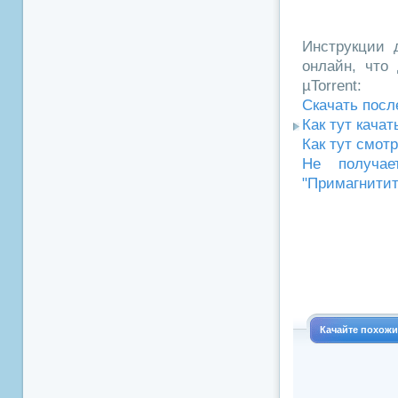
Инструкции д
онлайн, что 
µTorrent:
Скачать посл
Как тут кача
Как тут смот
Не получае
"Примагнитит
Качайте похож