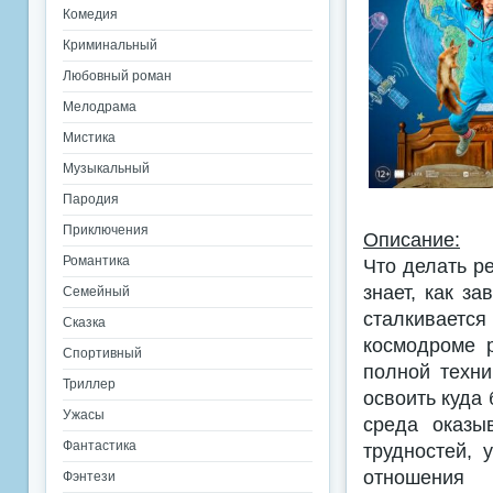
Комедия
Криминальный
Любовный роман
Мелодрама
Мистика
Музыкальный
Пародия
Приключения
Описание:
Романтика
Что делать р
знает, как з
Семейный
сталкиваетс
Сказка
космодроме 
Спортивный
полной техни
Триллер
освоить куда
Ужасы
среда оказы
Фантастика
трудностей, 
отношения
Фэнтези