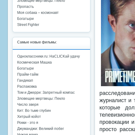
Зловещие мертвецы: Пекло
Пропасть
Моя собака – космонавт
Богатыри
Street Fighter
Самые новые фильмы:
Одноклассники.ru: НаCLICKай удачу
Космическая Машка
Богатыри
Прайм-тайм
Гандикап
Распаковка
расследовани
Том и Джерри: Запретный компас
Зловещие мертвецы: Пекло
журналист и 
Число зверя
которые дол
Кит: Во тьме глубин
телевизион
Хитрый койот
провокации и
Рокки - это я
просто расск
Джуманджи: Великий побег
Чужая мама