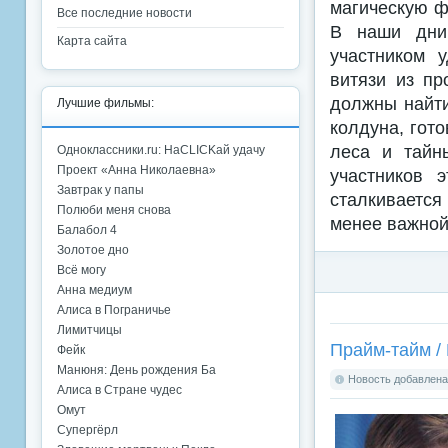
магическую ф
Все последние новости
В наши дни
Карта сайта
участником 
витязи из п
должны найти
Лучшие фильмы:
колдуна, гот
леса и тайн
Одноклассники.ru: НаCLICKай удачу
Проект «Анна Николаевна»
участников 
Завтрак у папы
сталкивается
Полюби меня снова
менее важной,
Балабол 4
Золотое дно
Всё могу
Анна медиум
Алиса в Пограничье
Лимитчицы
Прайм-тайм / 
Фейк
Манюня: День рождения Ба
Новость добавлена:
Алиса в Стране чудес
Омут
Супергёрл