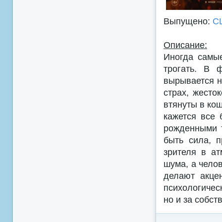
Выпущено:
С
Описание:
Иногда самы
трогать. В 
вырывается н
страх, жесто
втянуты в ко
кажется все 
рожденными т
быть сила, 
зрителя в ат
шума, а чело
делают акце
психологичес
но и за собст