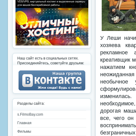
У Леши начин
хозяева ква
рекламное а
Наш сайт есть в социальных сетях.
креативщик м
Присоединяйтесь, советуйте друзьям:
нажатием кн
неожиданная 
необычное у
сформулиров
изменилась.
необходимое
Разделы сайта:
дорогая маши
s.FilmoBay.com
все, чего он
Главная
воспринимат
безграничны
Фильмы