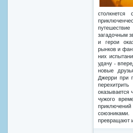
столкнется
приключенче
путешествие
загадочным з
и герои ока
рынков и фан
них испытани
удачу - впере
новые друзь
Джерри при п
перехитрить
оказывается 
чужого врем
приключени
союзниками
превращают и