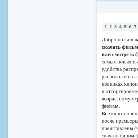
1
2
3
4
5
6
7
Добро пожалова
скачать фильмы
или смотреть
самых новых и 
удобства распр
расположен в ле
новинках кино
и отсортироват
возрастному ог
фильма.
Все кино-новинк
после премьеры 
представлены ф
скачать одним 