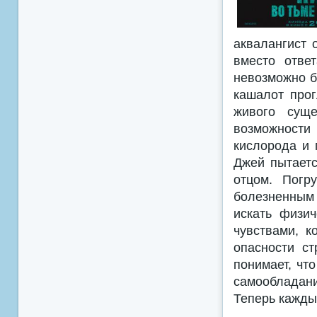
аквалангист 
вместо отве
невозможно б
кашалот прог
живого суще
возможности
кислорода и 
Джей пытаетс
отцом. Погр
болезненным
искать физи
чувствами, к
опасности ст
понимает, что
самообладани
Теперь кажды