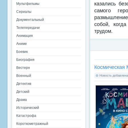
казались без
Мультфильмы
самого гер
Сериалы
размышление 
Документальный
собой, когд
Телепередачи
трудом.
Анимация
Аниме
Боевик
Биография
Космическая 
Вестерн
Военный
Новость добавлена:
Детектив
Детский
Драма
Исторический
Катастрофа
Короткометражный