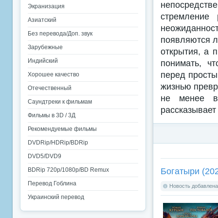
непосредств
Экранизация
стремление 
Азиатский
неожиданнос
Без перевода/Доп. звук
появляются л
Зарубежные
открытия, а 
Индийский
понимать, ч
перед просты
Хорошее качество
жизнью превра
Отечественный
не менее в
Саундтреки к фильмам
рассказывает 
Фильмы в 3D / 3Д
Рекомендуемые фильмы
DVDRip/HDRip/BDRip
DVD5/DVD9
Богатыри (20
BDRip 720p/1080p/BD Remux
Перевод Гоблина
Новость добавлена:
Украинский перевод