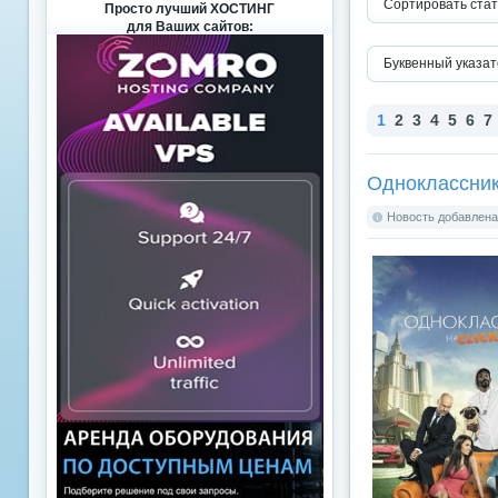
Сортировать стат
Просто лучший ХОСТИНГ
для Ваших сайтов:
Буквенный указат
1
2
3
4
5
6
7
Одноклассник
Новость добавлена: