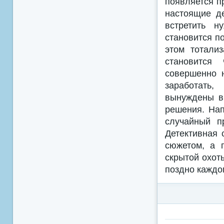
появляется п
настоящие де
встретить н
становится по
этом тотали
становится
совершенно 
заработать,
вынуждены вы
решения. Нап
случайный п
Детективная 
сюжетом, а 
скрытой охот
поздно каждо