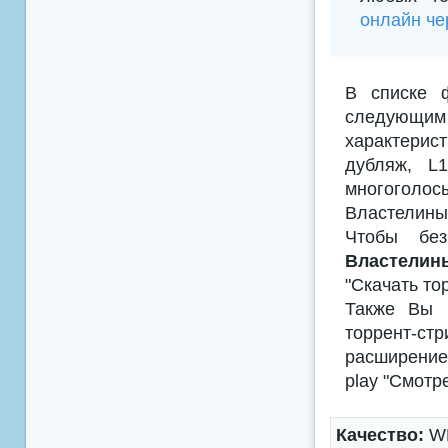
онлайн че
В списке 
следующим
характерис
дубляж, L
многоголосы
Властелины
Чтобы без
Властелины
"Скачать то
Также Вы м
торрент-с
расширением
play "Смотр
Качество:
WE