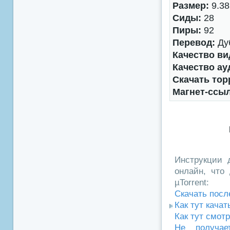
Размер:
9.38
Сиды:
28
Пиры:
92
Перевод:
Дуб
Качество ви
Качество ау
Скачать тор
Магнет-ссы
Инструкции д
онлайн, что 
µTorrent:
Скачать посл
Как тут кача
Как тут смот
Не получае