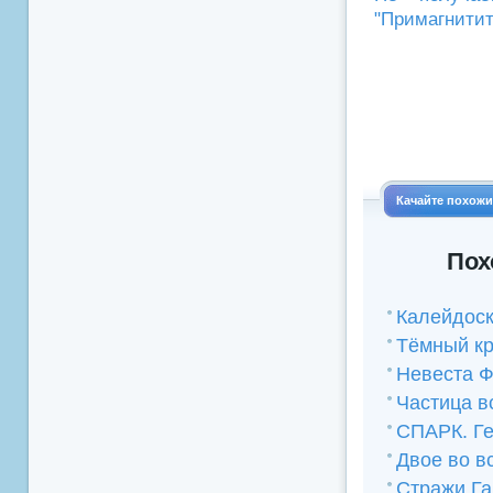
"Примагнитит
Качайте похож
Пох
Калейдоск
Тёмный кр
Невеста 
Частица в
СПАРК. Ге
Двое во в
Стражи Га