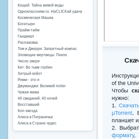
Кощей. Тайна живой воды
Одноклассники.ru: НаCLICKай удачу
Космическая Машка
Богатыри
Прайм-тайм
Гандикап
Распаковка
Том и Джерри: Запретный компас
Зловещие мертвецы: Пекло
Ска
Число зверя
Кит: Во тьме глубин
Хитрый койот
Инструкци
Рокки - это я
of the Uni
Джуманджи: Великий побег
Чтобы
ск
Чужая мама
нужно:
40 свиданий, 40 ночей
1.
Скачат
Восставший
Коп-звезда
µTorrent
, 
Алиса в Пограничье
планшет и
Алиса в Стране чудес
2. Выбрат
формату
,