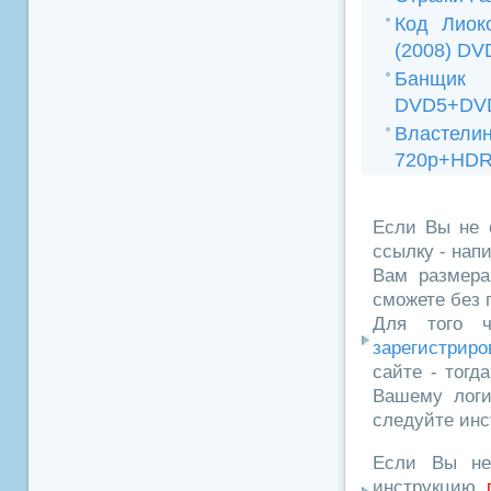
Код Лиок
(2008) DV
Банщик 
DVD5+DVD
Властелины
720p+HDR
Если Вы не 
ссылку - нап
Вам размера
сможете без 
Для того ч
зарегистриро
сайте - тогд
Вашему логи
следуйте инс
Если Вы не
инструкцию