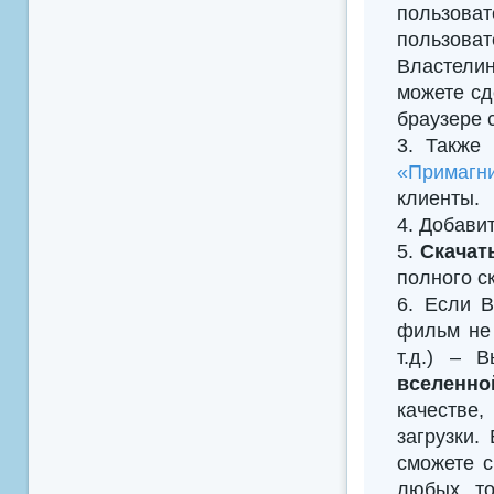
пользова
пользова
Властелин
можете сд
браузере 
3. Также
«Примагни
клиенты.
4. Добавить
5.
Скачат
полного с
6. Если В
фильм не 
т.д.) – 
вселенно
качестве
загрузки.
сможете с
любых то