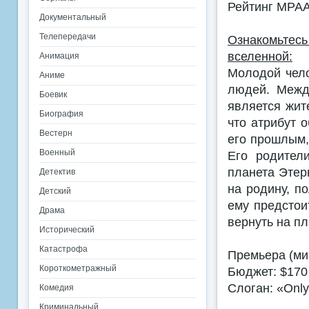
Рейтинг MPA
Документальный
Телепередачи
Ознакомьтес
вселенной:
Анимация
Молодой чело
Аниме
людей. Межд
Боевик
является жит
Биография
что атрибут 
Вестерн
его прошлым, 
Военный
Его родител
планета Этер
Детектив
на родину, п
Детский
ему предстои
Драма
вернуть на пл
Исторический
Катастрофа
Премьера (ми
Короткометражный
Бюджет: $170
Слоган: «Only
Комедия
Криминальный