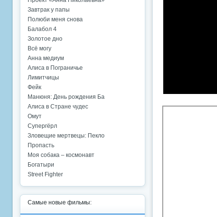
Проект «Анна Николаевна»
Завтрак у папы
Полюби меня снова
Балабол 4
Золотое дно
Всё могу
Анна медиум
Алиса в Пограничье
Лимитчицы
Фейк
Манюня: День рождения Ба
Алиса в Стране чудес
Омут
Супергёрл
Зловещие мертвецы: Пекло
Пропасть
Моя собака – космонавт
Богатыри
Street Fighter
Самые новые фильмы: